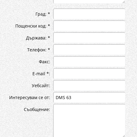
Град: *
Пощенски код: *
Държава: *
Телефон: *
Факс:
E-mail *:
Уебсайт:
Интересувам се от:
Съобщение: