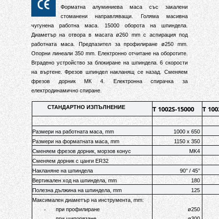
Форматна алуминиева маса със закалени
стоманени направляващи
.
Голяма масивна
чугунена работна маса
. 15000 оборота на шпиндела.
Диаметър на отвора в масата ø260
mm
с аспирация под
работната маса
.
Предпазител за профилиране ø250 mm
.
Опорн
и линеали 350
mm
.
Електронно отчитане на оборотите
.
Вградено устройство за блокиране на шпиндела
.
6 скорости
на въртене
.
Фрезов шпиндел накланящ се назад
.
Сменяем
фрезов дорник МК 4
.
Електронна спирачка за
електродинамично спиране.
СТАНДАРТНО ИЗПЪЛНЕНИЕ
T 1002S-15000
T 100
Размери на работната маса, mm
1000 x 650
Размери на форматната маса, mm
1150 x 350
Сменяем фрезов дорник, морзов конус
MK4
Сменяем дорник с цанги ER32
Накланяне на шпиндела
90° / 45°
Вертикален ход на шпиндела, mm
180
Полезна дължина на шпиндела, mm
125
Максимален диаметър на инструмента, mm:
-
при профилиране
ø250
-
при шипорязане
ø300