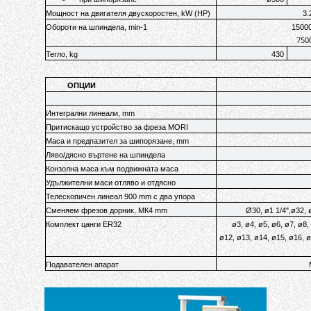
Мощност на двигателя двускоростен, kW (HP)
3.
Обороти на шпиндела, min-1
15000
750
Тегло, kg
430
ОПЦИИ
Интегрални линеали, mm
Притискащо устройство за фреза MORI
Маса и предпазител за шипорязане, mm
Ляво/дясно въртене на шпиндела
Конзолна маса към подвижната маса
Удължителни маси отляво и отдясно
Телескопичен линеал 900 mm с два упора
Сменяем фрезов дорник, МК4 mm
Ø30, ø1 1/4",ø32, 
Комплект цанги ER32
ø3, ø4, ø5, ø6, ø7, ø8,
ø12, ø13, ø14, ø15, ø16, ø
Подавателен апарат