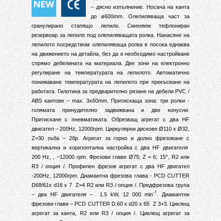
– дясно изпълнение. Носача на канта
до ø600mm. Олепиляваща част за
гранулирано стапящо лепило. Сменяем тефлониран
резервоар за лепило под олепиляващата ролка. Нанасяне на
лепилото посредством олепиляваща ролка в посока еднаква
на движението на детайла, без да е необходимо настройване
спрямо дебелината на материала. Две зони на електронно
регулиране на температурата на лепилото. Автоматично
понижаване температурата на лепилото при прекъсване на
работата. Гилотина за предварително рязане на дебели PVC /
ABS кантове – max. 3x60mm. Притискаща зона: три ролки -
голямата принудително задвижвана и две конусни.
Притискане с пневматиката. Обрязващ агрегат с два HF
двигател – 200
Hz, 12000rpm. Циркулярни дискове Ø110 х Ø32,
Z=30 зъба – 2бр.
Агрегат за горно и долно фрезоване с
вертикална и хоризонтална настройка с два HF двигателя
°
200 Hz, , ~12000 rpm.
Фрезови глави Ø75; Z =
6
; 15
, R2 или
R3 / опция /. Профилен фрезов агрегат с два HF двигател
-200Hz, 12000rpm. Диамантна фрезова глава - PCD CUTTER
D68/61x d16 x 7
Z=4 R2 или R3 / опция /. Предфрезова група
-1
– два HF двигателя –
1.5 kW, 12 000 min
. Диамантни
фрезови глави – PCD CUTTER D.60 x d20 x 65
Z 3+3. Циклещ
агрегат за канта, R2 или R3 / опция /. Циклещ агрегат за