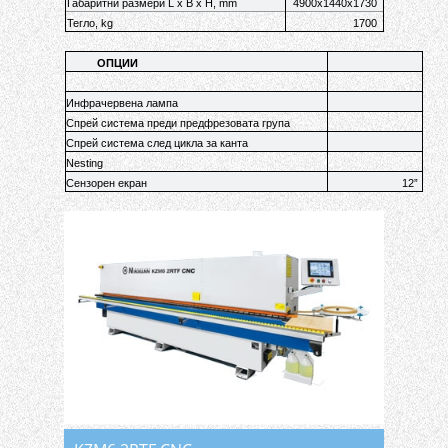
Габаритни размери L х B х H, mm
4900х1440х1730
Тегло, kg
1700
ОПЦИИ
Инфрачервена лампа
Спрей система преди предфрезовата група
Спрей система след цикла за канта
Nesting
Сензорен екран
12”