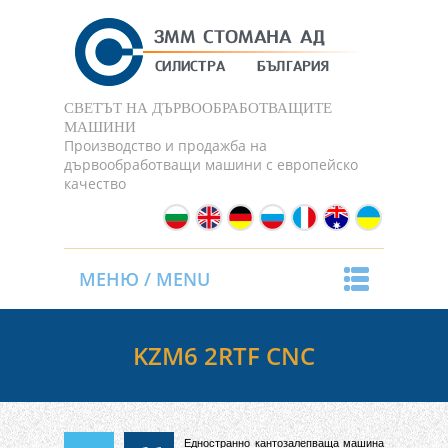
СВЕТЪТ НА ДЪРВООБРАБОТВАЩИТЕ
МАШИНИ
Производство и продажба на
дървообработващи машини с европейско
качество
МЕНЮ / MENU
KZM6 2RTF CNC
Едностранно кантозалепваща машина