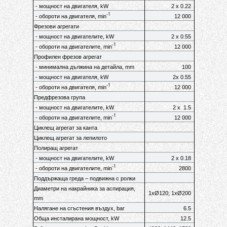
- мощност на двигателя, kW
2 х 0.22
-1
- обороти на двигателя, min
12 000
Фрезови агрегати
- мощност на двигателите, kW
2 х 0.55
-1
- обороти на двигателите, min
12 000
Профилен фрезов агрегат
- минимална дължина на детайла, mm
100
- мощност на двигателя, kW
2х 0.55
-1
- обороти на двигателя, min
12 000
Предфрезова група
- мощност на двигателите, kW
2 x
1
.5
-1
- обороти на двигателите, min
12 000
Циклещ агрегат за канта
Циклещ агрегат за лепилото
Полиращ агрегат
- мощност на двигателите, kW
2 x 0.18
-1
- обороти на двигателите, min
2800
Поддържаща греда – подвижна с ролки
Диаметри на накрайника за аспирация,
1xØ120; 1xØ200
mm
Налягане на сгъстения въздух, bar
6.5
Обща инсталирана мощност, kW
12.5