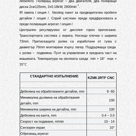
лепилото. Полиращ агрегат – два двигателя, два полиращи
-1
диска 2хø125mm, 2x0.18kW, 2800min
.
IR лампа / опция /.
Nesting пакет за предварително пробити
детайли / опция /. Спрей системи преди предфрезовата и
преди полиращия агрегат / опция /.
Централно регулируемо от дисплея горно притискане.
Транспортната система с верига. Носещи плочки с ширина
73mm. Притискащите ролки са изработени от гума с
диаметър 70mm монтирани върху лагер. Поддържаща греда
с ролки –
подвижна. Пулт за управление в предната част на
машината. Температура на околната среда
min + 18°
max +
35°C
СТАНДАРТНО ИЗПЪЛНЕНИЕ
KZM6
2
RTF CNC
Дебелина на обработваните детайли, mm
8 -60
Минимална дължина на обработвания
100
детайл, mm
Минимална ширина на детайла, mm
100
Дебелина на канта, mm
0.4 – 3.0
Скорост на подаване, m/min
10 - 14
Сензорен екран
10‘‘
Обрязващ агрегат