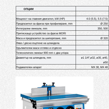
ОПЦИИ
Мощност на главния двигател, kW (HP)
4.0 (5.5), 5.5 (7.5)
Предпазител за фреза при профилиране, mm
Ø 250
Интегрални линеали, mm
350, 500
Притискащо устройство за фреза MORI
Маса и предпазител за шипорязане, mm
Ø 320
Ляво / дясно въртене на шпиндела
Удължителни маси отляво и отдясно
Телескопичен линеал 900 mm с два упора
Диаметър на шпиндела, mm
ø1 1/4",ø32, ø35, ø40,
ø50
Подавателен апарат
MX 38, MX 48