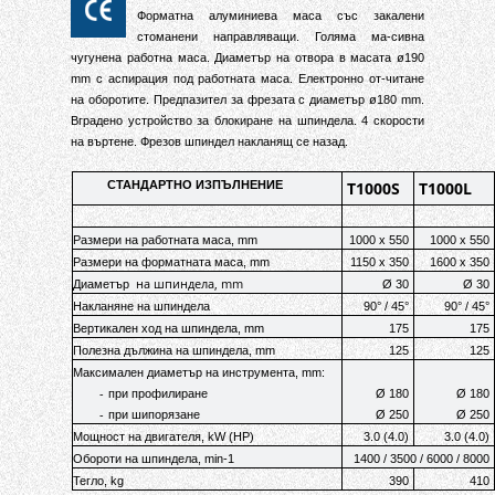
Форматна алуминиева маса със закалени
стоманени направляващи
.
Голяма ма-сивна
чугунена работна маса
.
Диаметър на
отвора
в масата
ø
1
9
0
mm
с аспирация под работната маса
.
Електронно от-читане
на оборотите
.
Предпазител за фрезата с диаметър
ø
180
mm
.
Вградено устройство за блокиране на шпиндела
.
4 скорости
на въртене
.
Фрезов шпиндел накланящ се назад.
СТАНДАРТНО ИЗПЪЛНЕНИЕ
T1000S
T1000L
Размери на работната маса, mm
1000 x 550
1000 x 550
Размери на форматната маса, mm
1150 x 350
1600 x 350
на шпиндела, mm
Диаметър
Ø 30
Ø 30
Накланяне на шпиндела
90° / 45°
90° / 45°
Вертикален ход на шпиндела, mm
175
175
Полезна дължина на шпиндела, mm
125
125
Максимален диаметър на инструмента, mm:
-
при профилиране
Ø 180
Ø 180
-
при шипорязане
Ø 250
Ø 250
Мощност на двигателя, kW (HP)
3.0 (4.0)
3.0 (4.0)
Обороти на шпиндела, min-1
1400 / 3500 / 6000 / 8000
Тегло, kg
390
410