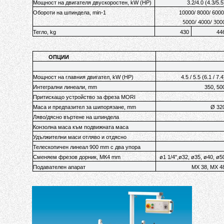
Мощност на двигателя двускоростен, kW (HP)
3.2/4.0 (4.3/5.5
Обороти на шпиндела, min-1
10000/ 8000/ 6000
5000/ 4000/ 300
Тегло, kg
430
44
ОПЦИИ
Мощност на главния двигател, kW (HP)
4.5 / 5.5 (6.1 / 7.4
Интегрални линеали, mm
350, 50
Притискащо устройство за фреза MORI
Маса и предпазител за шипорязане, mm
Ø 32
Ляво/дясно въртене на шпиндела
Конзолна маса към подвижната маса
Удължителни маси отляво и отдясно
Телескопичен линеал 900 mm с два упора
Сменяем фрезов дорник, МК4 mm
ø1 1/4",ø32, ø35, ø40, ø5
Подавателен апарат
MX 38, MX 4