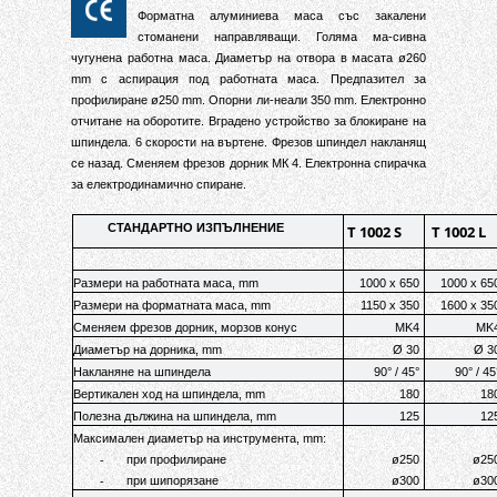
Форматна алуминиева маса със закалени
стоманени направляващи
.
Голяма ма-сивна
чугунена работна маса
.
Диаметър на отвора в масата
ø
260
mm
с аспирация под работната маса
.
Предпазител за
профилиране
ø
250 mm
.
Опорни ли-неали 350
mm
.
Електронно
отчитане на оборотите
.
Вградено устройство за блокиране на
шпиндела
.
6 скорости на въртене
.
Фрезов шпиндел накланящ
се назад
.
Сменяем фрезов дорник МК 4
.
Електронна спирачка
за електродинамично спиране.
СТАНДАРТНО ИЗПЪЛНЕНИЕ
T 1002 S
T 1002 L
Размери на работната маса, mm
1000 x 650
1000 x 65
Размери на форматната маса, mm
1150 x 350
1600 x 35
Сменяем фрезов дорник, морзов конус
MK4
MK
Диаметър на дорника, mm
Ø 30
Ø 3
Накланяне на шпиндела
90° / 45°
90° / 45
Вертикален ход на шпиндела, mm
180
18
Полезна дължина на шпиндела, mm
125
12
Максимален диаметър на инструмента, mm:
-
при профилиране
ø250
ø25
-
при шипорязане
ø300
ø30