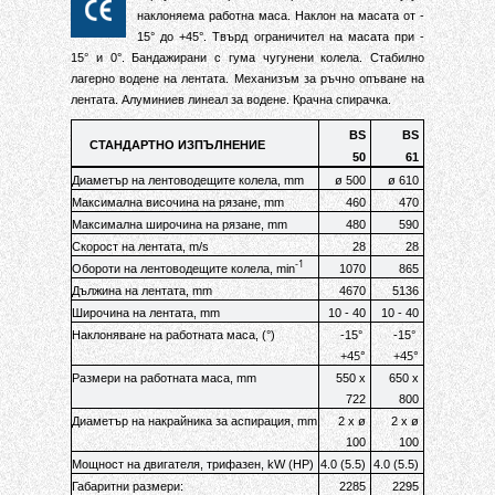
наклоняема работна маса. Наклон на масата от -
15° до +45°. Твърд ограничител на масата при -
15° и 0°. Бандажирани с гума чугунени колела. Стабилно
лагерно водене на лентата. Механизъм за ръчно опъване на
лентата. Алуминиев линеал за водене. Крачна спирачка.
BS
BS
СТАНДАРТНО ИЗПЪЛНЕНИЕ
50
61
Диаметър на лентоводещите колела, mm
ø 500
ø 610
Максимална височина на рязане, mm
460
470
Максимална широчина на рязане, mm
480
590
Скорост на лентата, m/s
28
28
-1
Обороти на лентоводещите колела, min
1070
865
Дължина на лентата, mm
4670
5136
Широчина на лентата, mm
10 - 40
10 - 40
Наклоняване на работната маса,
(°)
-15
°
-15
°
+45
°
+45
°
Размери на работната маса, mm
550 x
650 x
722
800
Диаметър на накрайника за аспирация, mm
2 x ø
2 x ø
100
100
Мощност на двигателя, трифазен, kW (HP)
4.0 (5.5)
4.0 (5.5)
Габаритни размери:
2285
2295