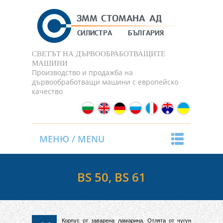
СВЕТЪТ НА ДЪРВООБРАБОТВАЩИТЕ
МАШИНИ
Производство и продажба на
дървообработващи машини с европейско
качество
МЕНЮ / MENU
BS 50, BS 61
Корпус от заварена ламарина. Отлята от чугун