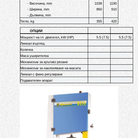
- Височина, mm
1038
1190
- Ширина, mm
860
910
- Дължина, mm
Тегло, kg
355
420
ОПЦИИ
Мощност на гл. двигател, kW (HP)
5.5 (7.5)
5.5 (7.5)
Линеал въртящ
Количка
Маса уширителна
Механизъм за кръгово рязане
Механизъм за наклоняване на масата
Линеал с фино регулиране
Подавателен апарат