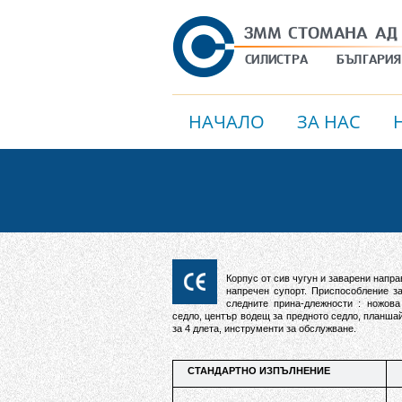
НАЧАЛО
ЗА НАС
Корпус от сив чугун и заварени напр
напречен супорт. Приспособление з
следните прина-длежности : ножова
седло, център водещ за предното седло, планша
за 4 длета, инструменти за обслужване.
СТАНДАРТНО ИЗПЪЛНЕНИЕ