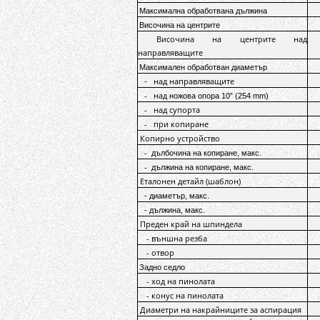
Максимална обработвана дължина
Височина на центрите
Височина на центрите над
направляващите
Максимален обработван диаметър
над направляващите
-
-
над
ножова опора 10” (254 mm)
-
над супорта
-
при копиране
Копирно устройство
-
дълбочина на копиране, макс.
-
дължина на копиране, макс.
Еталонен детайл (шаблон)
- диаметър, макс.
- дължина, макс.
Преден край на шпиндела
- външна резба
- отвор
Задно седло
- ход на пинолата
- конус на пинолата
Диаметри на накрайниците за аспирация