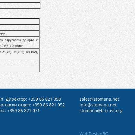
тта.
ж струговащ до кръг, с
с 2 бр. ножове
3”(76), 4”(102), 6”(152),
п. Директор: +359 86 821 058
sales@
stomana.net
рговски отдел: +359 86 821 052
info@stomana.net
кс: +359 86 821 071
stomana@b-trust.org
WebDesignBG