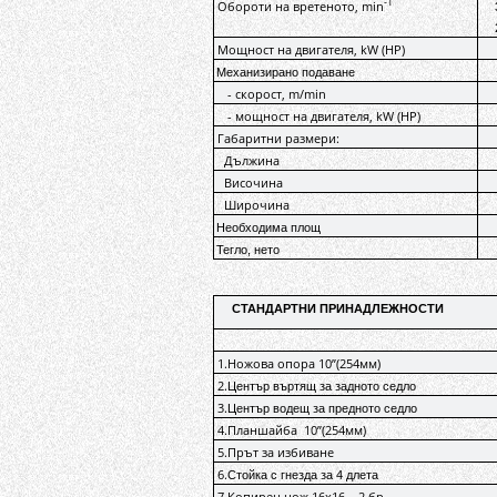
-1
Обороти на вретеното, min
Мощност на двигателя, kW (HP)
Механизирано подаване
- скорост, m/min
- мощност на двигателя, kW (HP)
Габаритни размери:
Дължина
Височина
Широчина
Необходима площ
Тегло, нето
СТАНДАРТНИ ПРИНАДЛЕЖНОСТИ
1.
Ножова опора 10”(254мм)
2.
Център въртящ за задното седло
3.
Център водещ за предното седло
4.
Планшайба
10”(254мм)
5.
Прът за избиване
6.
Стойка с гнезда за 4 длета