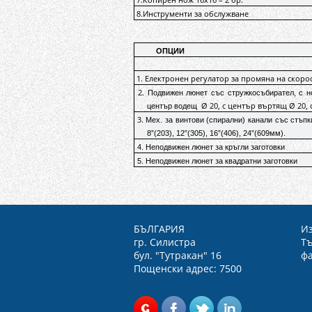
7.Копирен нож 16x16 – 2 бр.
8.
Инструменти за обслужване
ОПЦИИ
1.
Електронен регулатор за промяна на скорос
2.
Подвижен люнет със стружкосъбирател, с но
Ø 20, с център въртящ Ø 20, 
център водещ
3.
Мех. за винтови (спирални) канали със стъпки 
8”(203), 12”(305), 16”(406), 24”(609мм).
4. Неподвижен люнет за кръгли заготовки
5. Неподвижен люнет за квадратни заготовки
БЪЛГАРИЯ
Из
гр. Силистра
Тъ
бул. "Тутракан" 16
фа
Пощенски адрес: 7500