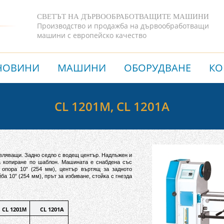
СВЕТЪТ НА ДЪРВООБРАБОТВАЩИТЕ МАШИНИ
Производство и продажба на дървообработващи
машини с европейско качество
НОВИНИ
МАШИНИ
ОБОРУДВАНЕ
КО
CL 1201M, CL 1201A
авляващи. Задно седло с водещ център. Надлъжен и
а копиране по шаблон. Машината е снабдена със
 опора 10” (254 мм), център въртящ за задното
йба 10”
(254
мм), прът за избиване, стойка с гнезда
CL 120
CL
120
1A
1M