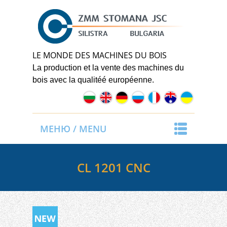
LE MONDE DES MACHINES DU BOIS
La
production
et
la
vente
des
machines
du
bois
avec
la
qualité
é
européenne.
МЕНЮ / MENU
CL 1201 CNC