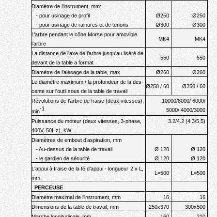
Diamètre de l’instrument
, mm:
-
pour usinage de profil
Ø25
0
Ø25
0
-
pour usinage de rainures et de tenons
Ø30
0
Ø30
0
L’arbre
pendant le cône Morse pour
amovible
MK4
MK4
l’arbre
La distance de l'axe de
l’arbre
jusqu'au liséré de
550
550
devant de la table a format
Diamètre de l’alésage de la table
, max
Ø260
Ø260
Le diamètre maximum / la profondeur de la
des-
Ø250 / 60
Ø250 / 60
cente sur l'outil sous
de la table de travail
Révolutions de l’arbre de fraise (deux vitesses
),
10000/8000/ 6000/
-1
5000/ 4000/3000
min
Puissance du moteur (deux vitesses
,
3-phase
,
3.2/4.2 (4.3/5.5)
400V, 50Hz),
kW
Diamètres de embout d’aspiration
, mm
-
Au-dessus
de la table de travail
Ø
1
2
0
Ø
1
2
0
-
le gardien de sécurité
Ø
120
Ø
120
L'appui à fraise de la té d'appui - longueur
2 х L
,
L=500
L=500
mm
PERCEUSE
Diamètre maximal de l’instrument
,
mm
16
16
Dimensions de la table de travail
,
mm
250х370
300х500
Marche longitudinale
, mm
160
210