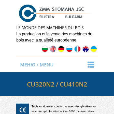
LE MONDE DES MACHINES DU BOIS
La
production
et
la
vente
des
machines
du
bois
avec
la
qualité
é
européenne.
МЕНЮ / MENU
CU320N2 / CU410N2
Table en aluminium de format avec des glissières en
acier trempé. Té télescopique 1800 mm avec deux