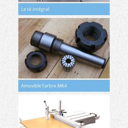
Le té intégral
Amovible l’arbre MK4