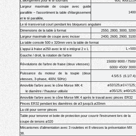
L'allongement pour le té tournant
600, 900
/
1219
Largeur
maximale
de
coupe
avec
guide
1400
parallèle
–
l'assortiment la table
d'élargissement
et le té parallèle
,
Le té transversal court pendant les bloqueurs angulaire
Dimensions de la table à format
25
50
, 2
800
, 3000, 3200
Largeur maximale de coupe avec inciser
24
0
0, 26
0
0, 2900, 3100
La table console 500 x 320mm vers la table de format
=500
L
L'appui à fraise
ø250
avec
le té e intégral
2 х L
Gauche / droit, la rotation de
l’arbre
15000/ 9000 / 7500/
Révolutions de l’arbre de fraise (deux vitesses
)
6000/ 4500/ 3000
Puissance du moteur de la toupie (deux
4.5/5.5
(6.1/7.4)
vitesses, 3-phase
, 400V, 50Hz)
ø32/125;ø1¼”/125;
Amovible l’arbre avec
le cône Morse
MK 4:
ø35/125; ø40/125
le diamètre / l'hauteur utilisée
Amovible l’arbre avec
le cône Morse
MK 4
après le travail avec
pinces
ER32
Pinces ER32
pendant les diamètres de
ø3
jusqu'à
ø20mm
La clé pour serrer
pinces
Table pour tenonne et boite de protection pour couvrir l’instrument lors de la
coupe de tenons ø320
Mécanismes d’alimentation avec 3
roulettes
et 8
vitesses la présentation
MX
38.