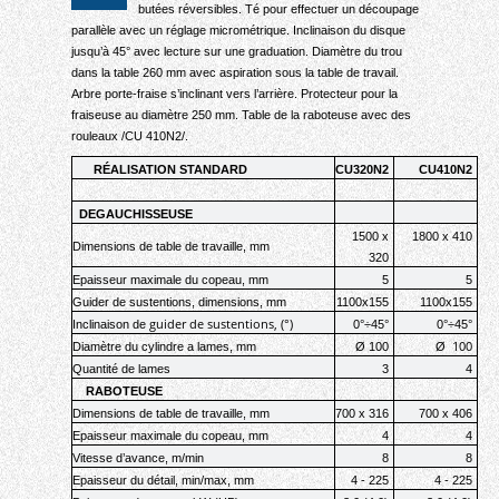
butées réversibles. Té pour effectuer un découpage
parallèle avec un réglage micrométrique. Inclinaison du disque
jusqu’à 45° avec lecture sur une graduation. Diamètre du trou
dans la table 260 mm avec aspiration sous la table de travail.
Arbre porte-fraise s’inclinant vers l’arrière. Protecteur pour la
fraiseuse au diamètre 250 mm. Table de la raboteuse avec des
rouleaux /CU 410N2/.
RÉALISATION STANDARD
CU
320
N2
CU
410
N2
DEGAUCHISSEUSE
1500
х
18
0
0
х
410
Dimensions de table de travaille
, mm
320
Epaisseur maximale du copeau
, mm
5
5
Guider de sustentions, dimensions
, mm
1100х155
1100х155
guider de sustentions
, (°)
Inclinaison
de
0°÷45°
0°÷45°
100
Diamètre du cylindre а lames
, mm
Ø 100
Ø
Quantité de lames
3
4
RABOTEUSE
Dimensions de table de travaille
, mm
700 x 316
700 x 406
Epaisseur maximale du copeau
, mm
4
4
Vitesse d’avance
, m/min
8
8
Epaisseur du détail
, min/max, mm
4
-
225
4
-
225