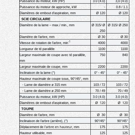
Puissance du moteur
, kW (HP)
3.0 (4.0)
3,0 (4.0)
Puissance du moteur de approche
, kW
-
0.8 / 1.1
Diamètres de embout d’aspiration, mm
Ø 120
Ø 120
SCIE CIRCULAIRE
Diamètre de la lame
–
max
./
min
., mm
Ø 315/ Ø
Ø 315/ Ø 250
250
Diamètre de l’arbre
, mm
Ø 30
Ø 30
-1
Vitesse de rotation de l’arbre
, min
4000
4000
Longueur de
té
parallèle
1100
1100
Largeur maximale de coupe avec
té
parallèle
,
750
840
mm
Largeur maximale de coupe
,
mm
2200
2200
Inclinaison
de la lame
(°)
0°
-
45°
0°
-
45°
Hauteur maximale de coupe sous
, 90°/45°, mm
-
Lame de diamètre
ø 315 mm
103 / 72
103 / 72
-
Lame de diamètre
ø 250 mm
70 / 49
70 / 49
Puissance du moteur
, kW (HP)
3.0 (4.0)
3.0 (4.0)
120
120
Diamètres de embout d’aspiration
, m
m
Ø
Ø
TOUPIE
Diamètre de l’arbre
, mm
Ø
3
0
Ø
3
0
Inclinaison de
l’arbre (arrière)
,
(°)
90°/45°
90°/45°
l’arbre en hauteur
Déplacement de
, mm
175
175
Hauteur utilisable
, mm
1
2
5
125