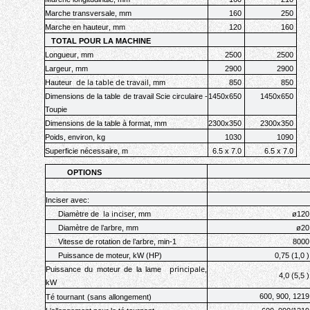
Marche transversale
, mm
160
250
Marche en hauteur
, mm
120
160
TOTAL POUR LA MACHINE
Longueur
, mm
2500
2500
Largeur
, mm
2900
2900
de la table de travail
Hauteur
,
mm
850
850
Dimensions de la table de travail Scie circulaire -
1450х650
1450х650
Toupie
Dimensions de la table à format, mm
2300х350
2300х350
Poids
,
environ
,
kg
1030
1090
Superficie nécessaire
, m
6.5 х 7.0
6.5 х 7.0
OPTIONS
Inciser
avec
:
la inciser
Diamètre de
, mm
ø120
Diamètre de l’arbre
, mm
ø20
Vitesse de rotation de l’arbre
, min-1
8000
Puissance de moteur
, kW (HP)
0,75 (1,0 )
principale
Puissance du moteur de la lame
,
4,0 (5,5 )
kW
600, 900, 1219
Té tournant
(
sans allongement
)