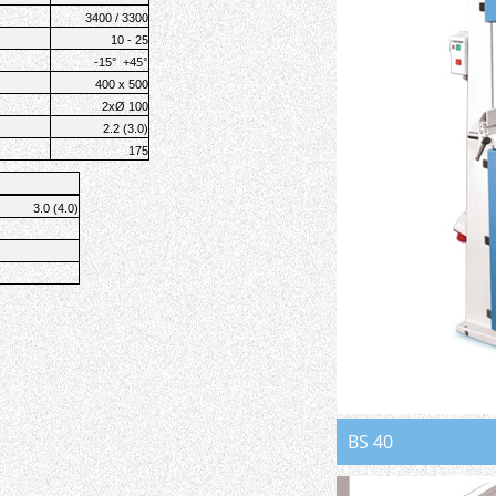
3400 / 3300
10 - 25
+45
°
-15
°
400 x 500
2хØ
100
2
.
2 (3
.
0)
1
75
3.0 (4.0)
BS 40