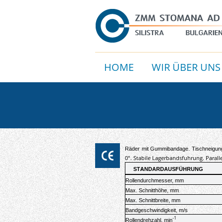
HOME
WIR ÜBER UNS
Räder mit Gummibandage. Tischneigung 
0°. Stabile Lagerbandsfuhrung. Paralle
A
ST
NDARDAUSF
Ü
HRUNG
Rollendurchmesser, mm
Max. S
chnitthö
h
e, mm
Max. S
chnittbreit
e, mm
Bandgeschwindigkeit, m/s
-1
Rollendrehzahl,
min