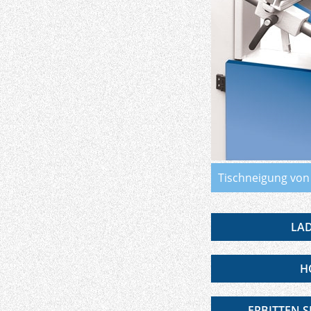
Tischneigung von 
LAD
H
ERBITTEN 