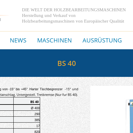
DIE WELT DER HOLZBEARBEITUNGSMASCHINEN
Herstellung und Verkauf von
Holzbearbeitungsmaschinen
von Europäischer Qualität
NEWS
MASCHINEN
AUSRÜSTUNG
BS 40
-15° und
von -15° bis +45°. Harter Tischbegrenzer
lanschlag. Untergestell. Tretbremse (Nur fur BS 40).
BS
40
Ø
400
290
385
17
820