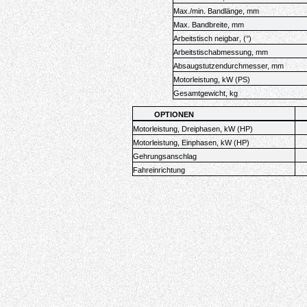
Max./min. Bandlänge, mm
Max. Bandbreite, mm
Arbeitstisch neigbar
,
(°)
Arbeitstischabmessung, mm
Absaugstutzendurchmesser, mm
Motorleistung, kW (PS)
Gesamtgewicht, kg
OPTIONEN
Motorleistung,
Dreiphasen
, kW (HP)
Motorleistung,
Einphasen
, kW (HP)
Gehrungsanschlag
Fahreinrichtung