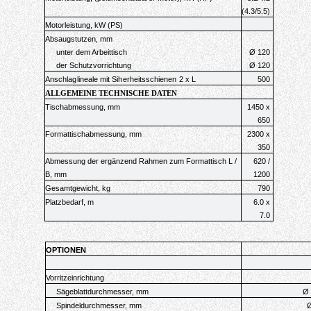
(4.3/5.5)
Motorleistung, kW (PS)
Absaugstutzen, mm
unter dem Arbeittisch
Ø
120
der Schutzvorrichtung
Ø
120
Anschlaglineale mit Siherheitsschienen
2 х L
500
ALLGEMEINE TECHNISCHE DATEN
Tischabmessung, mm
1450 x
650
Formattischabmessung, mm
2300 х
350
Abmessung der ergänzend Rahmen zum Formattisch
L /
620 /
B, mm
1200
Gesamtgewicht, kg
790
Platzbedarf, m
6.0 x
7.0
OPTIONEN
Vorritzeinrichtung
Sägeblattdurchmesser, mm
Ø 
Spindeldurchmesser, mm
Ø