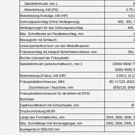
Spindeldrehzahl, min-1
8
Motorleistung, kW (PS)
0.75 (
Motorleistung Kreisäge, kW (HP)
4.0 (
900, 
Gehrungsanschlag (
Ohne Verlängerung)
600,
Verlängerungen für das
Gehrungsanschlag
600,
Max. Schnittbreite am Parallelanschlag, mm
1
Absaugrohr mit Schlauch
1
Lineal querlaufend kurz um den Winkelfixatoren
Fräseanschlag mit Integral-Sicherheitsschienen, mm
350,
Rechts-Linkslauf der Frässpindel
Spindeldrehzahl (polumschaltbarer
), min-1
15000/ 9000/ 7
6000/ 4500/ 
Motorleistung (Fräse), kW (HP)
4.0/5.5, (6.1/
Frässpindeldurchmesser, МК4
Ø1 ¼”/125, Ø32/
Durchmesser / Nutzhöhe, mm
Ø35/125, Ø40
Frässpindeldurchmesser
für die Arbeit mit ER32
Bohrfutter
Zapfenschlitztisch mit Schutzhaube, mm
Ø 
Druckvorrichtung MORI
Länge des Formattisches
, mm
2544, 2800, 3000, 
Max. Schnittlänge /mit Vorritzaggregat, mm
2400, 2600, 2900, 
Auslegertisch 500x320 mm