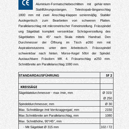
Aluminium-Formatschiebeschlitten mit geh
är-teten
Stahlführungsstangen. Teleskopab-l
änganschlag
1
8
00 mm mit zwei Anschlag-klappen serienmäβig
. Stabiler
Auslegertisch zum Bearbeiten von schweren Platten.
Parallelanschlag mit mikrometrischer Feineinstellung
. Fr
ässpindel
ung Sägeblatt komplett versenkbar
.
Schrägverstellung des
Sägeblattes bis 45° nach Skala mittels Handrad
.
Den
Durchmesser der Öffnung im Tisch
ø260
mm mit
Aspirations
tutzens unter dem Arbeitstisch.
Frässspindel
schwenkbar nach hinten
. Morse-
Kegel
der Spindel.
МК4
Austauchbare
Fr
ä
sdorn
MK
4
.
Fr
ä
sanschlag
ø
250 mm.
Schnittbreite am Parallelanschlag
108
0 mm.
A
SF 2
ST
NDARDAUSFÜHRUNG
KREISS
Ä
GE
Sägeblattdurchmesser - max /min, mm
Ø 315/
Ø 250
Spindeldurchmesser, mm
Ø 30
Max. Schnittlänge /mit Vorritzaggregat/, mm
2150
Max.Schnittbreite am Parallelanschlag, mm
1080
Max. Schnitthöhe, 90°/45°, mm
- Mit Sägeblatt Ø 315 mm
102 / 72