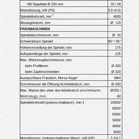
- Mit Sägeblatt Ø 250 mm
70 / 49
Motorleistung, kW (PS)
3.0 (4.0)
-1
Spindeldrehzahl, min
4000
120
Absaugstutzen, mm
Ø
FRÄSMASCHINEN
30
Spindeldurchmesser, mm
Ø
Schwenkbare Spindel
90° / 45°
Höhenverstellung der Spindel, mm
175
Aufspannlänge der Spindel, mm
125
Max. Werkzeugdurchmesser, mm:
beim Profilieren
Ø 250
beim Zapfenschneiden
Ø 320
Austauchbare Fräsdorn, Morse Kegel
МК4
Durchmesser die Öffnung im Arbeitstisch
, mm
Ø 260
einziehbaren
Max. Masse des unter den Arbeitstisch
Ø250 /
Werkzeugs, mm
60
Spindeldrehzahl (polumschaltbarer
), min-1
10000/
8000/
6000/
5000/
4000/
3000
, kW (HP)
Motorleistung, (polumschaltbarer Motor
)
3.2/4.2