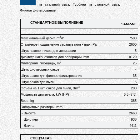
из стальной лист. Турбина из стальной лист
.
Финное фильтрование.
СТАНДАРТНОЕ ВЫПОЛНЕНИЕ
SAM-5NF
3
/h
Максимальный дебит, m
7500
Статичное поддавление засавывания
- max, Pa
2600
Штук наконечников для аспирации
5
Диаметр наконечников для аспирации, mm
ø120
2
площадь
Филторная
, m
25
Штук фильторных саков
-
Штук саков для финное фильтрование
35
Штук саков для пыли
5
3
dm
Объем на 1 шт.
саков для пыли
,
200
Мощность двигателя, kW (HP)
5.5 (7.5)
Весь, kg
365
mm
Габаритные размеры,
- Высота
2660
- Ширина
938
- Длина
4411
СПЕЦЗАКАЗ