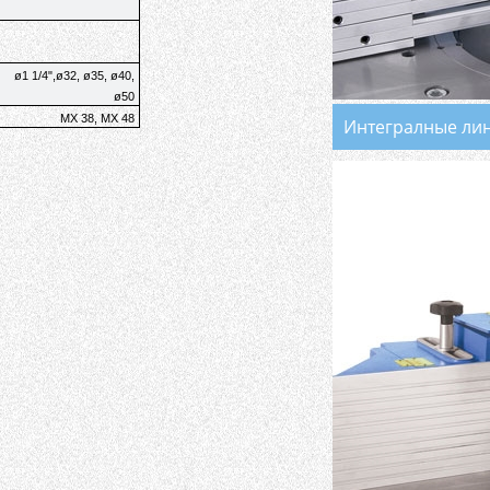
ø1 1/4",ø32, ø35, ø40,
ø50
MX 38, MX 48
Интегралные ли