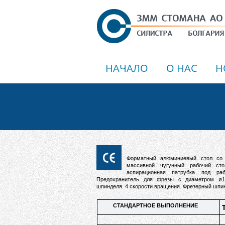
НАЧАЛО
О НАС
Н
Форматный алюминиевый стол со 
массивной чугунный рабочий с
аспирационная патрубка под ра
Предохранитель для фрезы с диаметром ø1
шпинделя. 4 скорости вращения. Фрезерный шпи
СТАНДАРТНОЕ ВЫПОЛНЕНИЕ