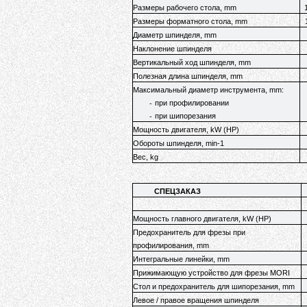
Размеры рабочего стола, mm
Размеры форматного стола, mm
Диаметр шпинделя, mm
Наклонение шпинделя
Вертикальный ход шпинделя, mm
Полезная длина шпинделя, mm
Максимальный диаметр инструмента, mm:
-
при профилировании
-
при шипорезания
Мощность двигателя, kW (HP)
Обороты шпинделя, min-1
Вес, kg
СПЕЦЗАКАЗ
Мощность главного двигателя, kW (HP)
Предохранитель для фрезы при
профилирования, mm
Интегральные линейки, mm
Прижимающую устройство для фрезы MORI
Стол и предохранитель для шипорезания, mm
Левое / правое вращения шпинделя