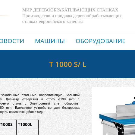
МИР ДЕРЕВООБРАБАТЫВАЮЩИХ СТАНКАХ
Производство и продажа деревообрабатывающих
станках европейского качества
ОВОСТИ
МАШИНЫ
ОБОРУДОВАНИЕ
T 1000 S/ L
закаленные стальные направляющие
. Большой
тол. Диаметр отверстия в столу ø190 mm с
бочего стола . Электронный счет оборотов.
80 mm. Вделанное устройство для блокировка
ндель наклоняющийся сзади.
T1000S
T1000L