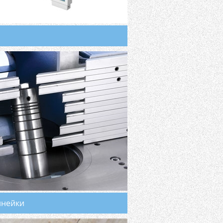
инейки