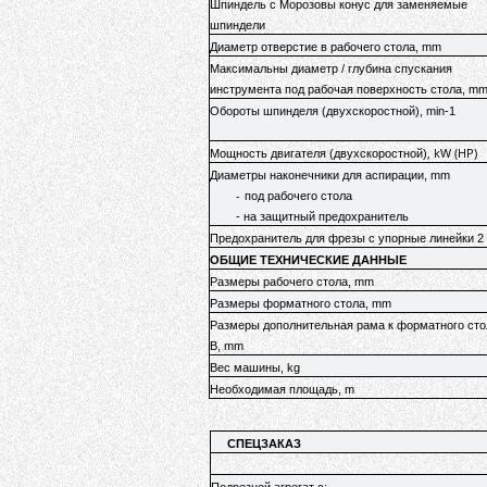
Шпиндель с Морозовы конус для заменяемые
шпиндели
Диаметр отверстие в рабочего стола, mm
Максимальны диаметр / глубина спускания
инструмента под рабочая поверхность стола, m
Обороты шпинделя (двухскоростной), min-1
, kW (HP)
Мощность двигателя (двухскоростной)
Диаметры наконечники для аспирации, mm
-
под рабочего стола
- на защитный предохранитель
Предохранитель для фрезы с упорные линейки 2 
ОБЩИЕ ТЕХНИЧЕСКИЕ ДАННЫЕ
Размеры рабочего стола, mm
Размеры форматного стола, mm
Размеры дополнительная рама к форматного стол
B, mm
Вес машины, kg
Необходимая площадь, m
СПЕЦЗАКАЗ