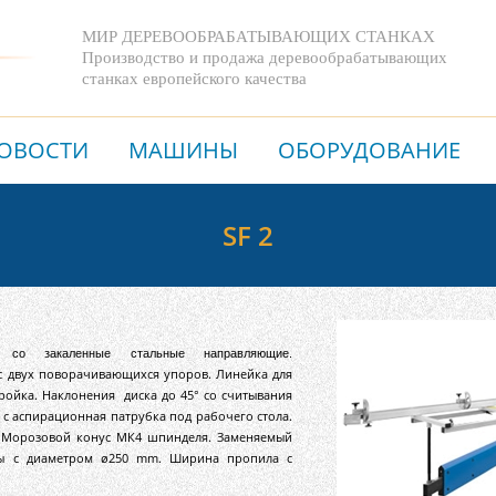
МИР ДЕРЕВООБРАБАТЫВАЮЩИХ СТАНКАХ
Производство и продажа деревообрабатывающих
станках европейского качества
ОВОСТИ
МАШИНЫ
ОБОРУДОВАНИЕ
SF 2
 со закаленные стальные направляющие
.
 с двух поворачивающихся упоров
.
Линейка для
тройка
.
Наклонения
диска до 45° со считывания
m с аспирационная патрубка под рабочего стола.
 Морозовой конус МК4 шпинделя. Заменяемый
зы с диаметром ø250 mm. Ширина
пропила с