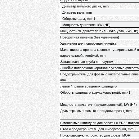
Подрезной агрегат с:
Диаметр пильного диска, mm
Диаметр вала, mm
Обороты вала, min-1
Мощность двигателя, kW (HP)
пильного узла
, kW (HP)
Мощность гл. двигателя
Поворотная линейка (без удлинения)
Удлинения для поворотная линейка
Макс. ширина пропила комплект уширительный с
параллельной линейкой
, mm
Засасывающая труба с шлаухом
Линейка поперечная короткая с угловые фиксат
Предохранитель для фрезы с интегральные лине
mm
Левое / правое вращения шпинделя
Обороты шпинделя (двухскоростной), min-1
, kW (HP)
Мощность двигателя (двухскоростной)
Диаметры сменяемые шпиндели фрезы, mm
Сменяемые шпиндели для работы с ER32 патро
Стол и предохранитель для шипорезания, mm
Прижимающую устройство для фрезы MORI