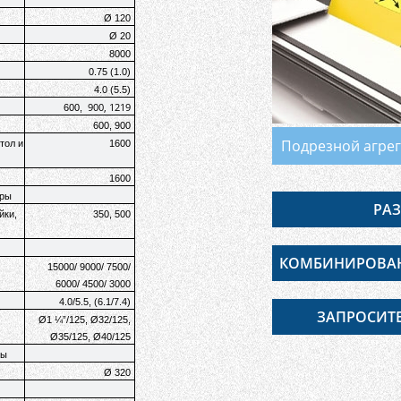
Ø 120
Ø 20
8000
0.75 (1.0)
4.0 (5.5)
900, 1219
600,
600, 900
Подрезной агрег
тол и
1600
1600
оры
РАЗ
йки,
350, 500
КОМБИНИРОВАН
15000/ 9000/ 7500/
6000/ 4500/ 3000
ФР
4.0/5.5, (6.1/7.4)
ЗАПРОСИТ
Ø1 ¼”/125, Ø32/125,
Ø35/125, Ø40/125
ны
Ø 320