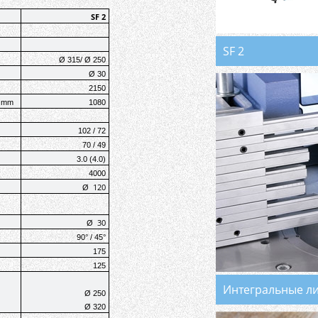
SF 2
SF 2
Ø 315/ Ø 250
Ø 30
2150
, mm
1080
102 / 72
70 / 49
3.0 (4.0)
4000
120
Ø
30
Ø
90° / 45°
175
125
Интегральные л
Ø 250
Ø 320