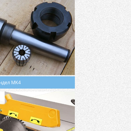
ндел MK4