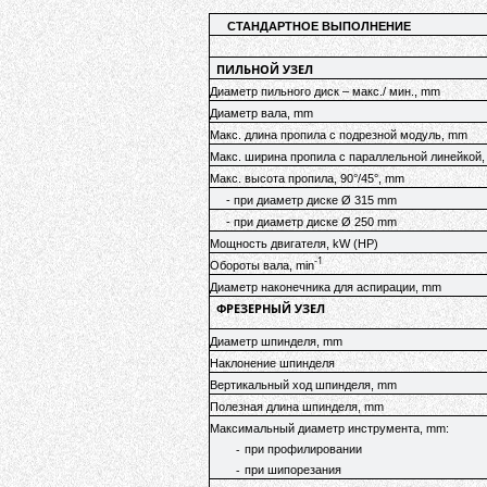
СТАНДАРТНОЕ ВЫПОЛНЕНИЕ
ПИЛЬНОЙ УЗЕЛ
Диаметр пильного диск – макс./ мин., mm
Диаметр вала, mm
Макс. длина пропила с подрезной модуль, mm
Макс. ширина пропила с параллельной линейкой
Макс. высота пропила, 90°/45°, mm
- при диаметр диске Ø 315 mm
- при диаметр диске Ø 250 mm
Мощность двигателя, kW (HP)
-1
Обороты вала, min
Диаметр наконечника для аспирации, mm
ФРЕЗЕРНЫЙ УЗЕЛ
Диаметр шпинделя, mm
Наклонение шпинделя
Вертикальный ход шпинделя, mm
Полезная длина шпинделя, mm
Максимальный диаметр инструмента, mm:
-
при профилировании
-
при шипорезания