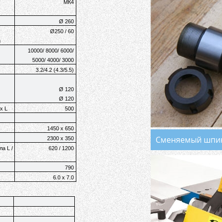
МК4
Ø 260
Ø250 / 60
m
10000/ 8000/ 6000/
5000/ 4000/ 3000
3.2/4.2 (4.3/5.5)
Ø
120
Ø
120
х L
500
1450 x 650
Сменяемый шпи
2300 х 350
а L /
620 / 1200
790
6.0 x 7.0