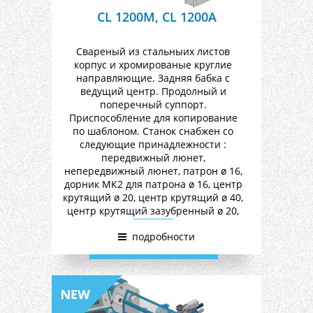
CL 1200M, CL 1200A
Свареный из стальныих листов
корпус и хромированые круглие
направляющие. Задняя бабка с
ведущий центр. Продолный и
поперечный суппорт.
Приспособление для копирование
по шаблоном. Станок снабжен со
следующие принадлежности :
передвижный люнет,
непередвижный люнет, патрон ø 16,
дорник МК2 для патрона ø 16, центр
крутящий ø 20, центр крутящий ø 40,
центр крутящий зазубренный ø 20,
центр крутящий зазубренный ø 40,
подробности
втулка ведущая конусная ø 40,
универсальный диск ø 200,
копирный нож 16х16, ручная
ножовая опора, предохранителный
экран, рычаг вспомагательный,
рычаг для выбивания, фрезо-