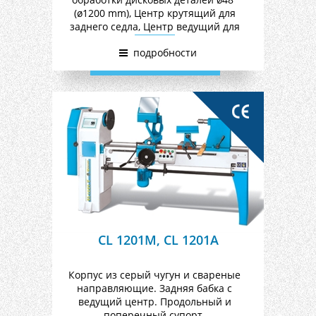
(ø1200 mm), Центр крутящий для
заднего седла, Центр ведущий для
переднего седла, планшайба ø10”
подробности
(ø254 mm), Прут для выбивания,
Стойка с гнездами для 4 долотов,
Инструменты для обслужвания.
CL 1201M, CL 1201A
Корпус из серый чугун и свареные
направляющие. Задняя бабка с
ведущий центр. Продольный и
поперечный супорт.