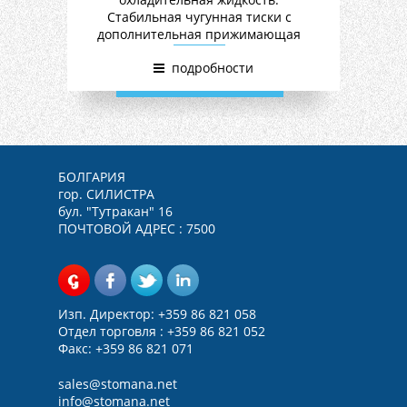
Стабильная чугунная тиски с
дополнительная прижимающая
скоба и быстро затягивающий
подробности
рычаг. Командная рукоятка с 24V
шалтер.
БОЛГАРИЯ
гор. СИЛИСТРА
бул. "Тутракан" 16
ПОЧТОВОЙ АДРЕС : 7500
Изп. Директор: +359 86 821 058
Отдел торговля : +359 86 821 052
Факс: +359 86 821 071
sales@
stomana.net
info@stomana.net