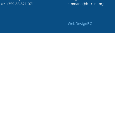
кс: +359 86 821 071
stomana@b-trust.org
WebDesignBG