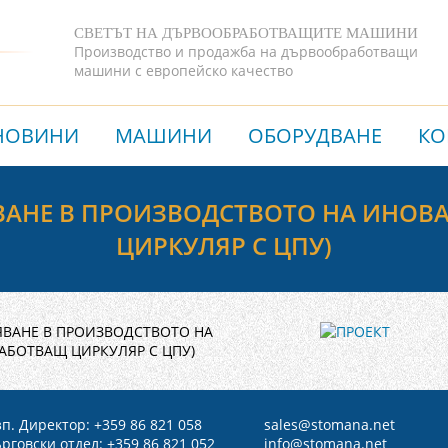
СВЕТЪТ НА ДЪРВООБРАБОТВАЩИТЕ МАШИНИ
Производство и продажба на дървообработващи
машини с европейско качество
НОВИНИ
МАШИНИ
ОБОРУДВАНЕ
КО
ВАНЕ В ПРОИЗВОДСТВОТО НА ИНОВА
ЦИРКУЛЯР С ЦПУ)
РЯВАНЕ В ПРОИЗВОДСТВОТО НА
АБОТВАЩ ЦИРКУЛЯР С ЦПУ)
п. Директор: +359 86 821 058
sales@
stomana.net
рговски отдел: +359 86 821 052
info@stomana.net