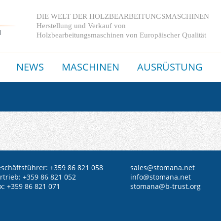
DIE WELT DER HOLZBEARBEITUNGSMASCHINEN
Herstellung und Verkauf von
Holzbearbeitungsmaschinen
von Europäischer Qualität
NEWS
MASCHINEN
AUSRÜSTUNG
schäftsführer: +359 86 821 058
sales@
stomana.net
rtrieb: +359 86 821 052
info@stomana.net
x: +359 86 821 071
stomana@b-trust.org