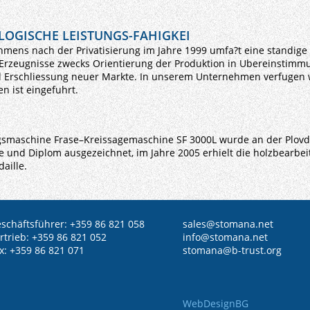
OGISCHE LEISTUNGS-FAHIGKEI
hmens nach der Privatisierung im Jahre 1999 umfa?t eine standig
Erzeugnisse zwecks Orientierung der Produktion in Ubereinstimmu
d Erschliessung neuer Markte. In unserem Unternehmen verfugen 
n ist eingefuhrt.
smaschine Frase–Kreissagemaschine SF 3000L wurde an der Plovdi
e und Diplom ausgezeichnet, im Jahre 2005 erhielt die holzbearb
aille.
schäftsführer: +359 86 821 058
sales@
stomana.net
rtrieb: +359 86 821 052
info@stomana.net
x: +359 86 821 071
stomana@b-trust.org
WebDesignBG