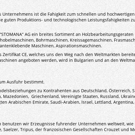
s Unternehmens ist die Fahigkeit zum schnellen und hochwertigen 
ie guten Produktions- und technologischen Leistungsfahigkeiten zu
 “STOMANA“ AG ein breites Sortiment an Holzbearbeitungsgeraten 
nhobelmaschinen, Bohrmaschinen, Kreissagemaschinen, Frasmasc
kantenklebende Maschinen, Aspirationsmaschinen.
s Zertifikat CE, welches uns den Weg nach den Weltmarkten bere
schinen angeboten werden, wird in Bulgarien und an den Weltma
zum Ausfuhr bestimmt.
ndelsbeziehungen zu Kontrahenten aus
Deutschland, Österreich,
S
, Mazedonien, Griechenland, V
ereinigte Staaten,
Russland, Ukraine
ten Arabischen Emirate, Saudi-Arabien, Israel, Lettland, Argentina
n benutzen wir Erzeugnisse fuhrender Unternehmen weltweit, wie
e, Saelzer, Tripus, der franzosischen Gesellschaften Crouzet und Mor