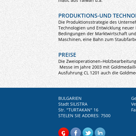
matic aus Taiwan u.a.
PRODUKTIONS-UND TECHNOL
Die Produktionsstrategie des Unterne
Technologien und Entwicklung neuer 
Bedingungen der Marktwirtschaft un
Maschinen, eine Bahn zum Staubfarbe
PREISE
Die Zweioperationen–Holzbearbeitung
Messe im Jahre 2003 mit Goldmedaill
Ausfuhrung CL 1201 auch die Goldmed
BULGARIEN
Ge
Stadt SILISTRA
Ve
Str. "TURTAKAN" 16
Fa
STELEN SIE ADDRES: 7500